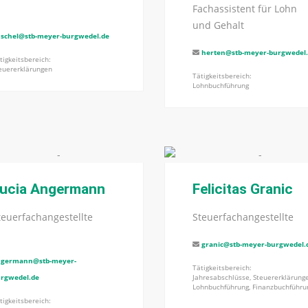
Fachassistent für Lohn
und Gehalt
schel@stb-meyer-burgwedel.de
herten@stb-meyer-burgwedel
tigkeitsbereich:
euererklärungen
Tätigkeitsbereich:
Lohnbuchführung
ucia Angermann
Felicitas Granic
teuerfachangestellte
Steuerfachangestellte
granic@stb-meyer-burgwedel.
germann@stb-meyer-
Tätigkeitsbereich:
rgwedel.de
Jahresabschlüsse, Steuererklärung
Lohnbuchführung, Finanzbuchführu
tigkeitsbereich: