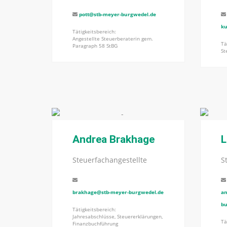
pott@stb-meyer-burgwedel.de
ku
Tätigkeitsbereich:
Angestellte Steuerberaterin gem.
Tä
Paragraph 58 StBG
St
Andrea Brakhage
L
Steuerfachangestellte
S
brakhage@stb-meyer-burgwedel.de
an
bu
Tätigkeitsbereich:
Jahresabschlüsse, Steuererklärungen,
Tä
Finanzbuchführung