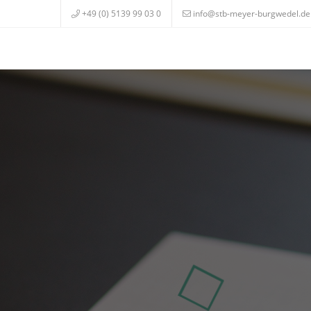
+49 (0) 5139 99 03 0
info@stb-meyer-burgwedel.de