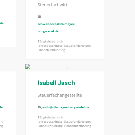
Steuerfachwirt
.de
schwanecke@stb-meyer-
burgwedel.de
Tätigkeitsbereich:
Jahresabschlüsse, Steuererklärungen,
Finanzbuchführung
Isabell Jasch
Steuerfachangestellte
de
jasch@stb-meyer-burgwedel.de
Tätigkeitsbereich:
en,
Jahresabschlüsse, Steuererklärungen,
ng
Lohnbuchführung, Finanzbuchführung