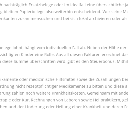
nachträglich Ersatzbelege oder im Idealfall eine übersichtliche Ja
g bleiben Papierbelege also weiterhin entscheidend. Wer seine Med
enkonten zusammensuchen und bei sich lokal archivieren oder als
belege lohnt, hängt vom individuellen Fall ab. Neben der Höhe d
sichtigten Kinder eine Rolle. Aus all diesen Faktoren errechnet d
nn diese Summe überschritten wird, gibt es den Steuerbonus. Mithi
kamente oder medizinische Hilfsmittel sowie die Zuzahlungen bei 
ordnung nicht rezeptpflichtiger Medikamente zu bitten und diese a
lärung zählen noch weitere Krankheitskosten. Gemeinsam mit ander
pie oder Kur, Rechnungen von Laboren sowie Heilpraktikern, geli
aben und der Linderung oder Heilung einer Krankheit und deren Fo