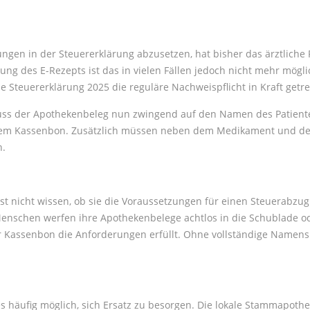
ngen in der Steuererklärung abzusetzen, hat bisher das ärztlich
ung des E-Rezepts ist das in vielen Fällen jedoch nicht mehr mög
ie Steuererklärung 2025 die reguläre Nachweispflicht in Kraft getre
s der Apothekenbeleg nun zwingend auf den Namen des Patienten 
 dem Kassenbon. Zusätzlich müssen neben dem Medikament und de
n.
st nicht wissen, ob sie die Voraussetzungen für einen Steuerabzug
 Menschen werfen ihre Apothekenbelege achtlos in die Schublade 
r Kassenbon die Anforderungen erfüllt. Ohne vollständige Namens
 es häufig möglich, sich Ersatz zu besorgen. Die lokale Stammapoth