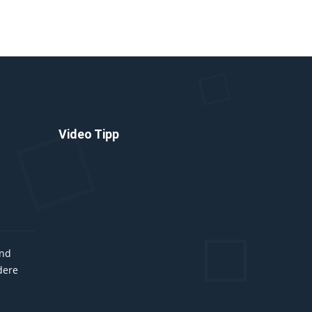
Video Tipp
und
dere